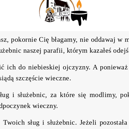
zasz, pokornie Cię błagamy, nie oddawaj w m
żebnic naszej parafii, którym kazałeś odejś
ich do niebieskiej ojczyzny. A ponieważ T
siądą szczęście wieczne.
ług i służebnic, za które się modlimy, p
odpoczynek wieczny.
 Twoich sług i służebnic. Jeżeli pozostał