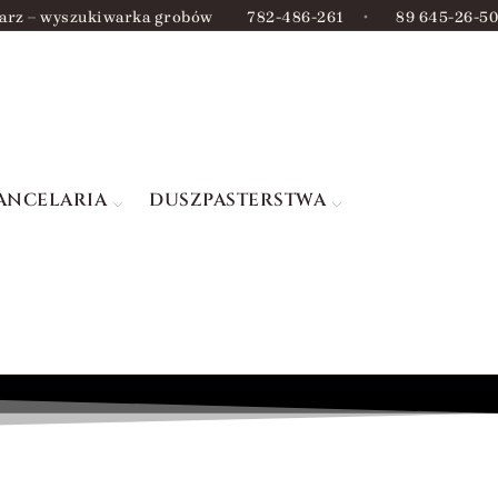
arz – wyszukiwarka grobów
782-486-261
•
89 645-26-50
ANCELARIA
DUSZPASTERSTWA