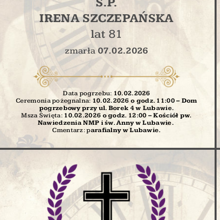
Ś.P.
IRENA SZCZEPAŃSKA
lat 81
zmarła
07.02.2026
Data pogrzebu:
10.02
.2026
Ceremonia pożegnalna:
10.02.2026 o godz. 11:00 – Dom
pogrzebowy przy ul. Borek 4 w Lubawie.
Msza Święta:
10.02.2026 o godz. 12:00
– Kościół pw.
Nawiedzenia NMP i św. Anny w Lubawie.
Cmentarz: p
arafialny
w Lubawie.