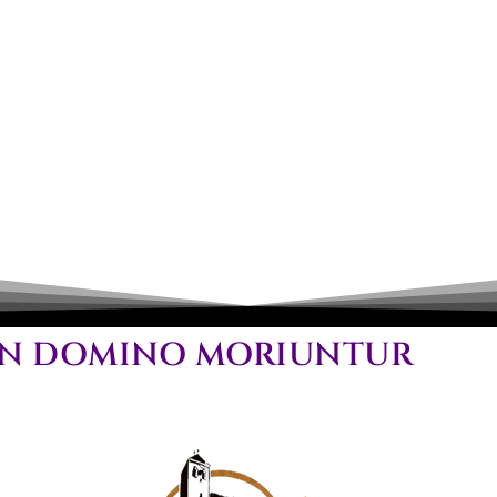
UI IN DOMINO MORIUNTUR
k
u