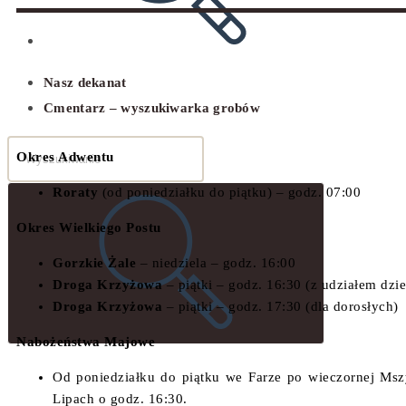
Nasz dekanat
Cmentarz – wyszukiwarka grobów
Okres Adwentu
Roraty
(od poniedziałku do piątku) – godz. 07:00
Okres Wielkiego Postu
Gorzkie Żale
– niedziela – godz. 16:00
Droga Krzyżowa
– piątki – godz. 16:30 (z udziałem dzie
Droga Krzyżowa
– piątki – godz. 17:30 (dla dorosłych)
Nabożeństwa Majowe
Od poniedziałku do piątku we Farze po wieczornej Msz
Lipach o godz. 16:30.