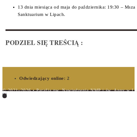
13 dnia miesiąca od maja do października: 19:30 – Msza
Sanktuarium w Lipach.
PODZIEL SIĘ TREŚCIĄ :
Odwiedzający online:
2
© 2021–2026 • Parafia pw. Nawiedzenia NMP i św. Anny w Lub