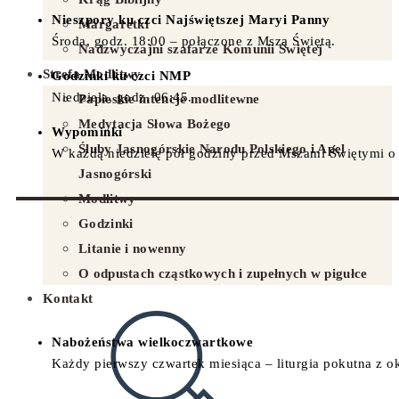
Nieszpory ku czci Najświętszej Maryi Panny
Margaretki
Środa, godz. 18:00 – połączone z Mszą Świętą.
Nadzwyczajni szafarze Komunii Świętej
Strefa Modlitwy
Godzinki ku czci NMP
Niedziela, godz. 06:45.
Papieskie intencje modlitewne
Medytacja Słowa Bożego
Wypominki
Śluby Jasnogórskie Narodu Polskiego i Apel
W każdą niedzielę pół godziny przed Mszami Świętymi o 
Jasnogórski
Modlitwy
Godzinki
Litanie i nowenny
O odpustach cząstkowych i zupełnych w pigułce
Kontakt
Nabożeństwa wielkoczwartkowe
Każdy pierwszy czwartek miesiąca – liturgia pokutna z ok