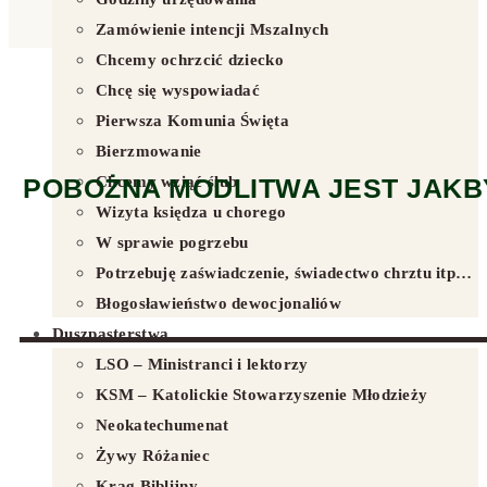
Zamówienie intencji Mszalnych
Chcemy ochrzcić dziecko
Chcę się wyspowiadać
Pierwsza Komunia Święta
Bierzmowanie
POBOŻNA MODLITWA JEST JAKBY
Chcemy wziąć ślub
Wizyta księdza u chorego
W sprawie pogrzebu
Potrzebuję zaświadczenie, świadectwo chrztu itp…
Błogosławieństwo dewocjonaliów
Duszpasterstwa
LSO – Ministranci i lektorzy
KSM – Katolickie Stowarzyszenie Młodzieży
Neokatechumenat
Żywy Różaniec
Krąg Biblijny