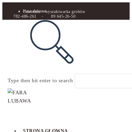
Nasz dekanat
Cmentarz – wyszukiwarka grobów
782-486-261
•
89 645-26-50
Type then hit enter to search
STRONA GŁOWNA