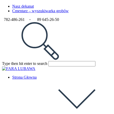
Nasz dekanat
Cmentarz – wyszukiwarka grobów
782-486-261
•
89 645-26-50
Type then hit enter to search
Strona Głowna