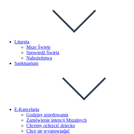
Liturgia
Msze Święte
Spowiedź Święta
Nabożeństwa
Sanktuarium
E-Kancelaria
Godziny urzędowania
Zamówienie intencji Mszalnych
Chcemy ochrzcić dziecko
Chcę się wyspowiadać