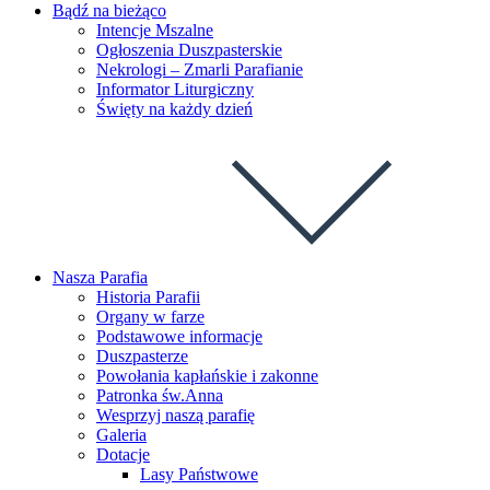
Bądź na bieżąco
Intencje Mszalne
Ogłoszenia Duszpasterskie
Nekrologi – Zmarli Parafianie
Informator Liturgiczny
Święty na każdy dzień
Nasza Parafia
Historia Parafii
Organy w farze
Podstawowe informacje
Duszpasterze
Powołania kapłańskie i zakonne
Patronka św.Anna
Wesprzyj naszą parafię
Galeria
Dotacje
Lasy Państwowe