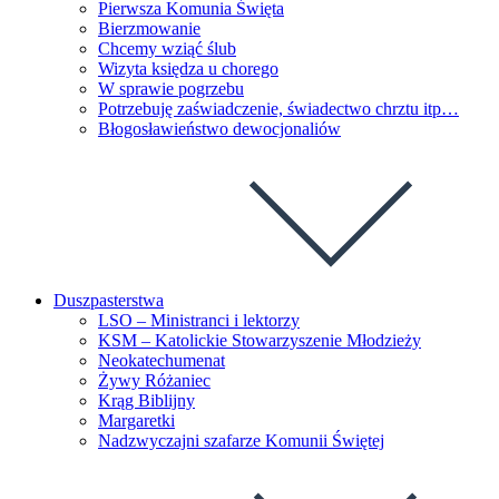
Pierwsza Komunia Święta
Bierzmowanie
Chcemy wziąć ślub
Wizyta księdza u chorego
W sprawie pogrzebu
Potrzebuję zaświadczenie, świadectwo chrztu itp…
Błogosławieństwo dewocjonaliów
Duszpasterstwa
LSO – Ministranci i lektorzy
KSM – Katolickie Stowarzyszenie Młodzieży
Neokatechumenat
Żywy Różaniec
Krąg Biblijny
Margaretki
Nadzwyczajni szafarze Komunii Świętej