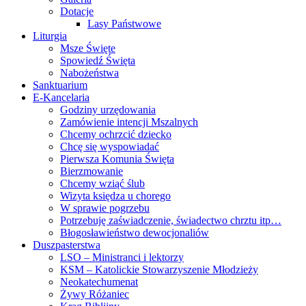
Dotacje
Lasy Państwowe
Liturgia
Msze Święte
Spowiedź Święta
Nabożeństwa
Sanktuarium
E-Kancelaria
Godziny urzędowania
Zamówienie intencji Mszalnych
Chcemy ochrzcić dziecko
Chcę się wyspowiadać
Pierwsza Komunia Święta
Bierzmowanie
Chcemy wziąć ślub
Wizyta księdza u chorego
W sprawie pogrzebu
Potrzebuję zaświadczenie, świadectwo chrztu itp…
Błogosławieństwo dewocjonaliów
Duszpasterstwa
LSO – Ministranci i lektorzy
KSM – Katolickie Stowarzyszenie Młodzieży
Neokatechumenat
Żywy Różaniec