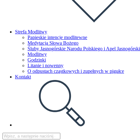
Strefa Modlitwy
Papieskie intencje modlitewne
Medytacja Słowa Bożego
Śluby Jasnogórskie Narodu Polskiego i Apel Jasnogórski
Modlitwy
Godzinki
Litanie i nowenny
O odpustach cząstkowych i zupełnych w pigułce
Kontakt