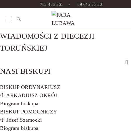
Skip
782-486-261
•
89 645-26-50
to
content
WIADOMOŚCI Z DIECEZJI
TORUŃSKIEJ
NASI BISKUPI
BISKUP ORDYNARIUSZ
☩ ARKADIUSZ OKRÓJ
Biogram biskupa
BISKUP POMOCNICZY
☩ Józef Szamocki
Biogram biskupa