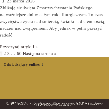
23 marca 2026
Zbliżają się święta Zmartwychwstania Pańskiego –
najważniejsze dni w całym roku liturgicznym. To czas
zwycięstwa życia nad śmiercią, światła nad ciemnością,
nadziei nad zwątpieniem. Aby jednak w pełni przeżyć
radość
Przeczytaj artykuł »
1
2
3
…
60
Następna strona »
Odwiedzający online:
2
© 2021–2026 • Parafia pw. Nawiedzenia NMP i św. Anny
w Lubawie • Krzysztof Szubert • ks. Mariusz Zawacki •
ks. Paweł Śliwiński