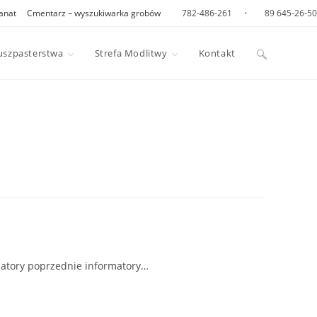
anat
Cmentarz – wyszukiwarka grobów
782-486-261
•
89 645-26-50
Toggle
uszpasterstwa
Strefa Modlitwy
Kontakt
website
search
tory poprzednie informatory…