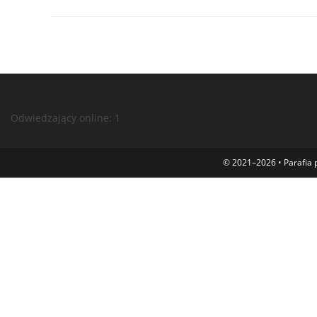
Odwiedzający online:
1
© 2021–2026 • Parafia p