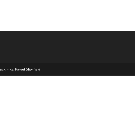
ki • ks. Paweł Śliwiński