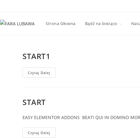
Skip
to
content
Strona Głowna
Bądź na bieżąco
Nasz
START1
START1
Czytaj Dalej
START
EASY ELEMENTOR ADDONS BEATI QUI IN DOMINO MORIUNT
START
Czytaj Dalej