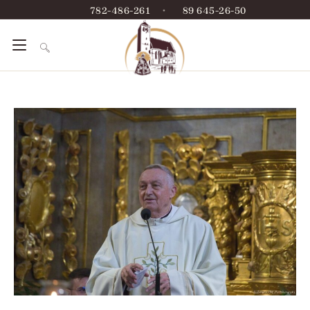
782-486-261
•
89 645-26-50