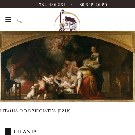
782-486-261
•
89 645-26-50
LITANIA DO DZIECIĄTKA JEZUS
litania