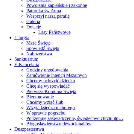
Powołania kapłańskie i zakonne
Patronka św.Anna
Wesprzyj naszą parafię
Galeria
Dotacje
Lasy Państwowe
Liturgia
Msze Święte
Spowiedź Święta
Nabożeństwa
Sanktuarium
E-Kancelaria
Godziny urzędowania
Zamówienie intencji Mszalnych
Chcemy ochrzcić dziecko
Chcę się wyspowiadać
Pierwsza Komunia Święta
Bierzmowanie
Chcemy wziąć ślub
Wizyta księdza u chorego
W sprawie pogrzebu
Potrzebuję zaświadczenie, świadectwo chrztu itp…
Błogosławieństwo dewocjonaliów
Duszpasterstwa