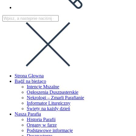
Strona Głowna
Bądź na bieżąco
Intencje Mszalne
Ogłoszenia Duszpasterskie
Nekrologi – Zmarli Parafianie
Informator Liturgiczny
Święty na każdy dzień
Nasza Parafia
Historia Parafii
Organy w farze
Podstawowe informacje
Duszpasterze