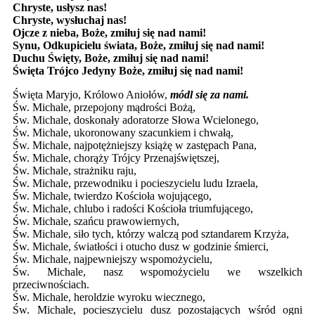
Chryste, usłysz nas!
Chryste, wysłuchaj nas!
Ojcze z nieba, Boże, zmiłuj się nad nami!
Synu, Odkupicielu świata, Boże, zmiłuj się nad nami!
Duchu Święty, Boże, zmiłuj się nad nami!
Święta Trójco Jedyny Boże, zmiłuj się nad nami!
Święta Maryjo, Królowo Aniołów,
módl się za nami.
Św. Michale, przepojony mądrości Bożą,
Św. Michale, doskonały adoratorze Słowa Wcielonego,
Św. Michale, ukoronowany szacunkiem i chwałą,
Św. Michale, najpotężniejszy książę w zastępach Pana,
Św. Michale, chorąży Trójcy Przenajświętszej,
Św. Michale, strażniku raju,
Św. Michale, przewodniku i pocieszycielu ludu Izraela,
Św. Michale, twierdzo Kościoła wojującego,
Św. Michale, chlubo i radości Kościoła triumfującego,
Św. Michale, szańcu prawowiernych,
Św. Michale, siło tych, którzy walczą pod sztandarem Krzyża,
Św. Michale, światłości i otucho dusz w godzinie śmierci,
Św. Michale, najpewniejszy wspomożycielu,
Św. Michale, nasz wspomożycielu we wszelkich
przeciwnościach.
Św. Michale, heroldzie wyroku wiecznego,
Św. Michale, pocieszycielu dusz pozostających wśród ogni