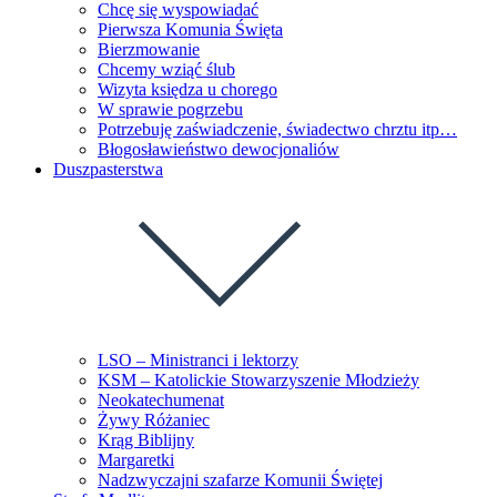
Chcę się wyspowiadać
Pierwsza Komunia Święta
Bierzmowanie
Chcemy wziąć ślub
Wizyta księdza u chorego
W sprawie pogrzebu
Potrzebuję zaświadczenie, świadectwo chrztu itp…
Błogosławieństwo dewocjonaliów
Duszpasterstwa
LSO – Ministranci i lektorzy
KSM – Katolickie Stowarzyszenie Młodzieży
Neokatechumenat
Żywy Różaniec
Krąg Biblijny
Margaretki
Nadzwyczajni szafarze Komunii Świętej