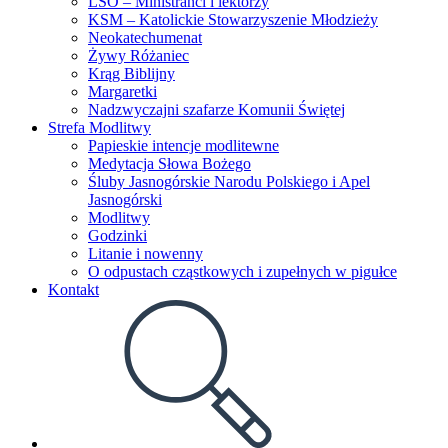
LSO – Ministranci i lektorzy
KSM – Katolickie Stowarzyszenie Młodzieży
Neokatechumenat
Żywy Różaniec
Krąg Biblijny
Margaretki
Nadzwyczajni szafarze Komunii Świętej
Strefa Modlitwy
Papieskie intencje modlitewne
Medytacja Słowa Bożego
Śluby Jasnogórskie Narodu Polskiego i Apel
Jasnogórski
Modlitwy
Godzinki
Litanie i nowenny
O odpustach cząstkowych i zupełnych w pigułce
Kontakt