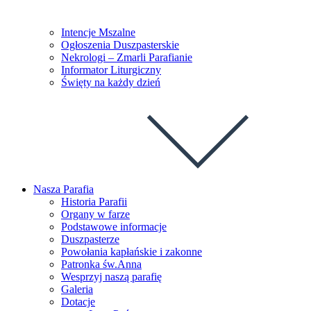
Intencje Mszalne
Ogłoszenia Duszpasterskie
Nekrologi – Zmarli Parafianie
Informator Liturgiczny
Święty na każdy dzień
Nasza Parafia
Historia Parafii
Organy w farze
Podstawowe informacje
Duszpasterze
Powołania kapłańskie i zakonne
Patronka św.Anna
Wesprzyj naszą parafię
Galeria
Dotacje