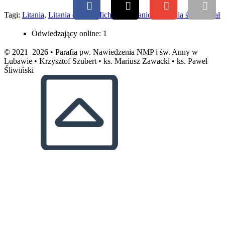
Tagi
:
Litania
,
Litania do św. Michała Archanioła
,
Litania św. Michał
Odwiedzający online:
1
© 2021–2026 • Parafia pw. Nawiedzenia NMP i św. Anny w
Lubawie • Krzysztof Szubert • ks. Mariusz Zawacki • ks. Paweł
Śliwiński