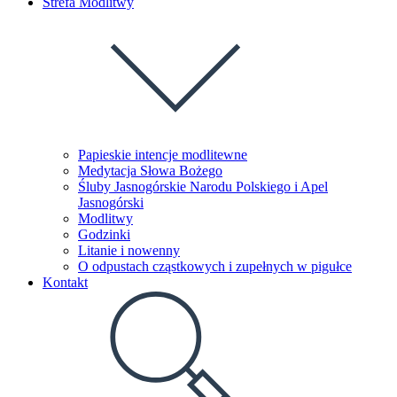
Strefa Modlitwy
Papieskie intencje modlitewne
Medytacja Słowa Bożego
Śluby Jasnogórskie Narodu Polskiego i Apel
Jasnogórski
Modlitwy
Godzinki
Litanie i nowenny
O odpustach cząstkowych i zupełnych w pigułce
Kontakt