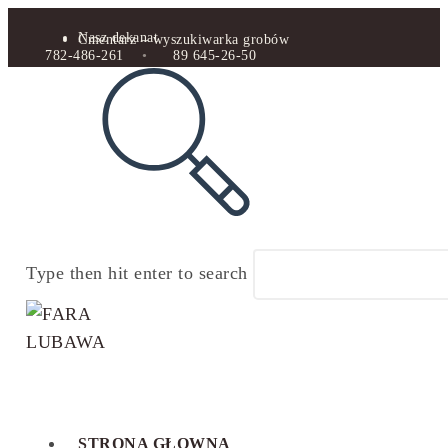
Nasz dekanat
Cmentarz – wyszukiwarka grobów
782-486-261
•
89 645-26-50
Type then hit enter to search
STRONA GŁOWNA