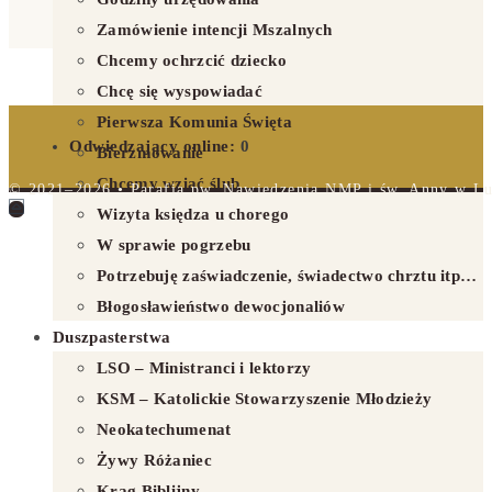
Zamówienie intencji Mszalnych
Chcemy ochrzcić dziecko
Chcę się wyspowiadać
Pierwsza Komunia Święta
Odwiedzający online:
0
Bierzmowanie
Chcemy wziąć ślub
© 2021–2026 • Parafia pw. Nawiedzenia NMP i św. Anny w Lub
Wizyta księdza u chorego
W sprawie pogrzebu
Potrzebuję zaświadczenie, świadectwo chrztu itp…
Błogosławieństwo dewocjonaliów
Duszpasterstwa
LSO – Ministranci i lektorzy
KSM – Katolickie Stowarzyszenie Młodzieży
Neokatechumenat
Żywy Różaniec
Krąg Biblijny