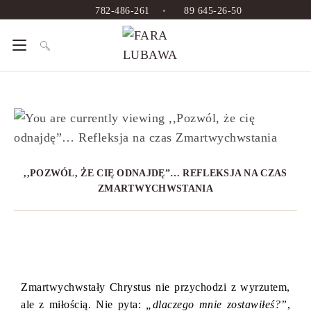
782-486-261
•
89 645-26-50
,,POZWÓL, ŻE CIĘ ODNAJDĘ”… REFLEKSJA NA CZAS
ZMARTWYCHWSTANIA
Zmartwychwstały Chrystus nie przychodzi z wyrzutem,
ale z miłością. Nie pyta:
„dlaczego mnie zostawiłeś?”
,