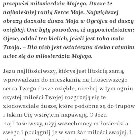
przepaści miłosierdzia Mojego. Dusze te
najboleśniej ranią Serce Moje. Największej
obrazy doznała dusza Moja w Ogrójcu od duszy
oziębłej. One były powodem, iż wypowiedziałem:
Ojcze, oddal ten kielich, jeżeli jest taka wola
Twoja. – Dla nich jest ostateczna deska ratunku
uciec się do miłosierdzia Mojego.
Jezu najlitościwszy, któryś jest litością samą,
wprowadzam do mieszkania najlitościwszego
serca Twego dusze oziębłe, niechaj w tym ogniu
czystej miłości Twojej rozgrzeją się te
zlodowaciałe dusze, które podobne są do trupów
i takim Cię wstrętem napawają. O Jezu
najlitościwszy, użyj wszechmocy miłosierdzia
swego i pociągnij je w sam żar miłości swojej, i