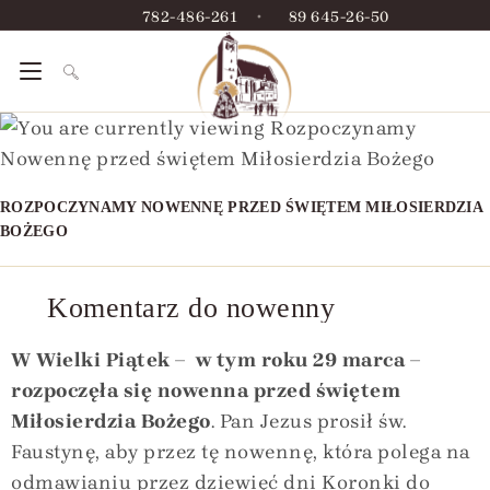
782-486-261
•
89 645-26-50
ROZPOCZYNAMY NOWENNĘ PRZED ŚWIĘTEM MIŁOSIERDZIA
BOŻEGO
Komentarz do nowenny
W Wielki Piątek – w tym roku 29 marca –
rozpoczęła się nowenna przed świętem
Miłosierdzia Bożego
. Pan Jezus prosił św.
Faustynę, aby przez tę nowennę, która polega na
odmawianiu przez dziewięć dni Koronki do