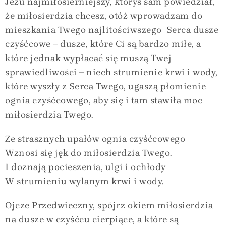
Jezu najmiłosierniejszy, któryś sam powiedział,
że miłosierdzia chcesz, otóż wprowadzam do
mieszkania Twego najlitościwszego Serca dusze
czyśćcowe – dusze, które Ci są bardzo miłe, a
które jednak wypłacać się muszą Twej
sprawiedliwości – niech strumienie krwi i wody,
które wyszły z Serca Twego, ugaszą płomienie
ognia czyśćcowego, aby się i tam stawiła moc
miłosierdzia Twego.
Ze strasznych upałów ognia czyśćcowego
Wznosi się jęk do miłosierdzia Twego.
I doznają pocieszenia, ulgi i ochłody
W strumieniu wylanym krwi i wody.
Ojcze Przedwieczny, spójrz okiem miłosierdzia
na dusze w czyśćcu cierpiące, a które są