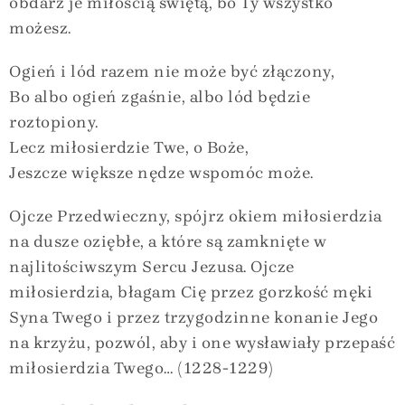
obdarz je miłością świętą, bo Ty wszystko
możesz.
Ogień i lód razem nie może być złączony,
Bo albo ogień zgaśnie, albo lód będzie
roztopiony.
Lecz miłosierdzie Twe, o Boże,
Jeszcze większe nędze wspomóc może.
Ojcze Przedwieczny, spójrz okiem miłosierdzia
na dusze oziębłe, a które są zamknięte w
najlitościwszym Sercu Jezusa. Ojcze
miłosierdzia, błagam Cię przez gorzkość męki
Syna Twego i przez trzygodzinne konanie Jego
na krzyżu, pozwól, aby i one wysławiały przepaść
miłosierdzia Twego… (1228-1229)