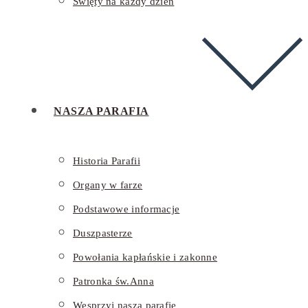
Święty na każdy dzień
NASZA PARAFIA
Historia Parafii
Organy w farze
Podstawowe informacje
Duszpasterze
Powołania kapłańskie i zakonne
Patronka św.Anna
Wesprzyj naszą parafię