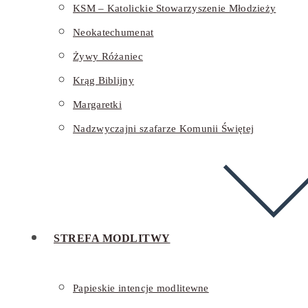
KSM – Katolickie Stowarzyszenie Młodzieży
Neokatechumenat
Żywy Różaniec
Krąg Biblijny
Margaretki
Nadzwyczajni szafarze Komunii Świętej
STREFA MODLITWY
Papieskie intencje modlitewne