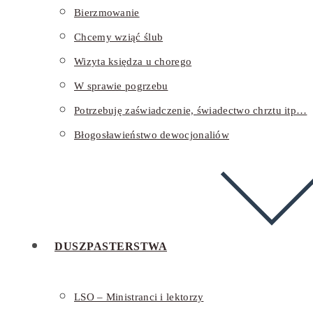
Bierzmowanie
Chcemy wziąć ślub
Wizyta księdza u chorego
W sprawie pogrzebu
Potrzebuję zaświadczenie, świadectwo chrztu itp…
Błogosławieństwo dewocjonaliów
DUSZPASTERSTWA
LSO – Ministranci i lektorzy