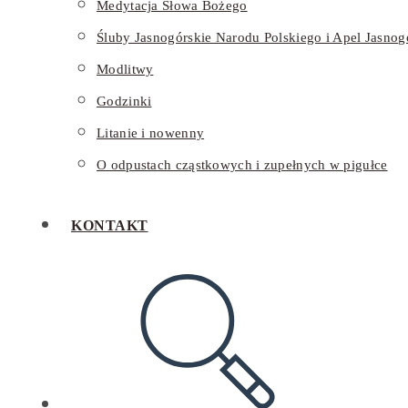
Medytacja Słowa Bożego
Śluby Jasnogórskie Narodu Polskiego i Apel Jasnog
Modlitwy
Godzinki
Litanie i nowenny
O odpustach cząstkowych i zupełnych w pigułce
KONTAKT
TOGGLE