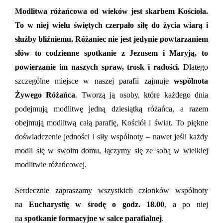
Modlitwa różańcowa od wieków jest skarbem Kościoła.
To w niej wielu świętych czerpało siłę do życia wiarą i
służby bliźniemu. Różaniec nie jest jedynie powtarzaniem
słów to codzienne spotkanie z Jezusem i Maryją, to
powierzanie im naszych spraw, trosk i radości.
Dlatego
szczególne miejsce w naszej parafii zajmuje
wspólnota
Żywego Różańca
. Tworzą ją osoby, które każdego dnia
podejmują modlitwę jedną dziesiątką różańca, a razem
obejmują modlitwą całą parafię, Kościół i świat. To piękne
doświadczenie jedności i siły wspólnoty – nawet jeśli każdy
modli się w swoim domu, łączymy się ze sobą w wielkiej
modlitwie różańcowej.
Serdecznie zapraszamy wszystkich członków wspólnoty
na
Eucharystię w środę o godz. 18.00
, a po niej
na
spotkanie formacyjne w salce parafialnej
.