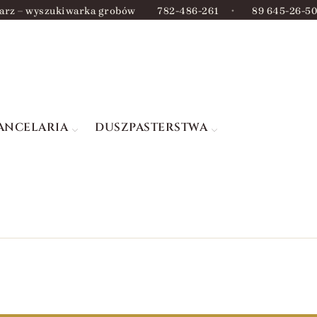
arz – wyszukiwarka grobów
782-486-261
•
89 645-26-50
ANCELARIA
DUSZPASTERSTWA