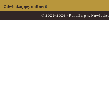
Odwiedzający online:
0
© 2021–2026 • Parafia pw. Nawiedze