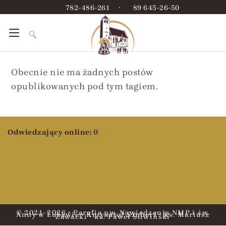
782-486-261
•
89 645-26-50
Obecnie nie ma żadnych postów
opublikowanych pod tym tagiem.
Odwiedzający online:
0
© 2021–2026 • Parafia pw. Nawiedzenia NMP i św.
Anny w Lubawie • Krzysztof Szubert • ks. Mariusz
Zawacki • ks. Paweł Śliwiński