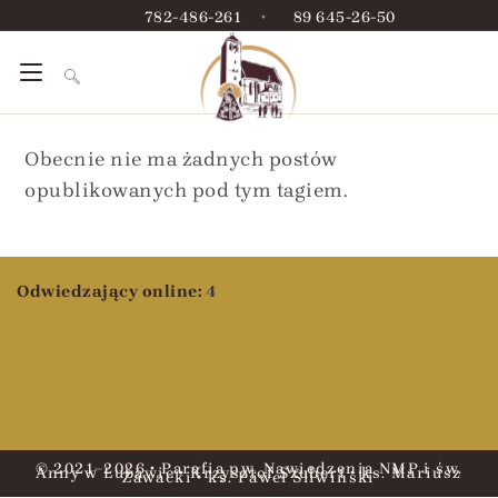
782-486-261
•
89 645-26-50
Obecnie nie ma żadnych postów
opublikowanych pod tym tagiem.
Odwiedzający online:
4
© 2021–2026 • Parafia pw. Nawiedzenia NMP i św.
Anny w Lubawie • Krzysztof Szubert • ks. Mariusz
Zawacki • ks. Paweł Śliwiński