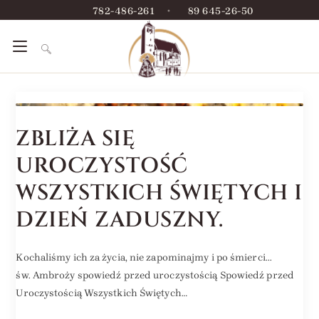
782-486-261
•
89 645-26-50
ZBLIŻA SIĘ
UROCZYSTOŚĆ
WSZYSTKICH ŚWIĘTYCH I
DZIEŃ ZADUSZNY.
Kochaliśmy ich za życia, nie zapominajmy i po śmierci...
św. Ambroży spowiedź przed uroczystością Spowiedź przed
Uroczystością Wszystkich Świętych…