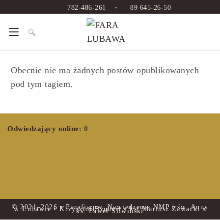
782-486-261
•
89 645-26-50
Obecnie nie ma żadnych postów opublikowanych
pod tym tagiem.
Odwiedzający online:
0
© 2021–2026 • Parafia pw. Nawiedzenia NMP i św. Anny
w Lubawie • Krzysztof Szubert • ks. Mariusz Zawacki •
ks. Paweł Śliwiński