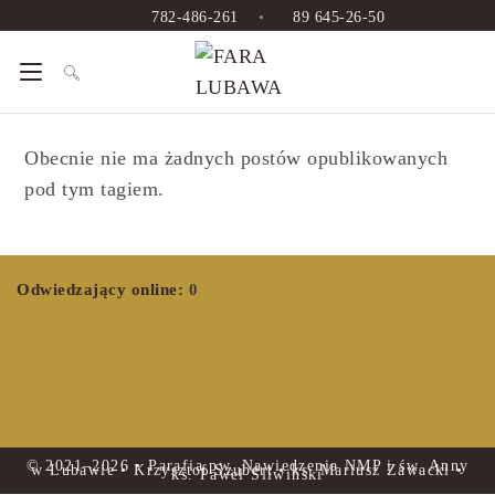
782-486-261
•
89 645-26-50
Obecnie nie ma żadnych postów opublikowanych
pod tym tagiem.
Odwiedzający online:
0
© 2021–2026 • Parafia pw. Nawiedzenia NMP i św. Anny
w Lubawie • Krzysztof Szubert • ks. Mariusz Zawacki •
ks. Paweł Śliwiński