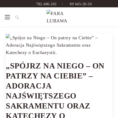
782-486-261
•
89 645-26-50
„SPÓJRZ NA NIEGO – ON
PATRZY NA CIEBIE” –
ADORACJA
NAJŚWIĘTSZEGO
SAKRAMENTU ORAZ
KATECHEZY O