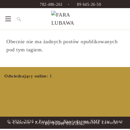
782-486-261
•
89 645-26-50
Obecnie nie ma żadnych postów opublikowanych
pod tym tagiem.
Odwiedzający online:
1
© 2021–2026 • Parafia pw. Nawiedzenia NMP i św. Anny
w Lubawie • Krzysztof Szubert • ks. Mariusz Zawacki •
ks. Paweł Śliwiński