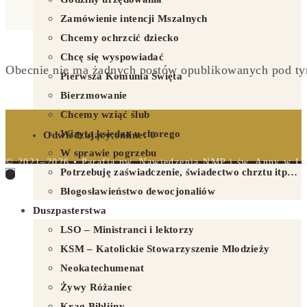
Zamówienie intencji Mszalnych
Chcemy ochrzcić dziecko
Chcę się wyspowiadać
Obecnie nie ma żadnych postów opublikowanych pod ty
Pierwsza Komunia Święta
Bierzmowanie
Chcemy wziąć ślub
Wizyta księdza u chorego
Odwiedzający online:
0
W sprawie pogrzebu
© 2021–2026 • Parafia pw. Nawiedzenia NMP i św. Anny w Lub
Potrzebuję zaświadczenie, świadectwo chrztu itp…
Błogosławieństwo dewocjonaliów
Duszpasterstwa
LSO – Ministranci i lektorzy
KSM – Katolickie Stowarzyszenie Młodzieży
Neokatechumenat
Żywy Różaniec
Krąg Biblijny