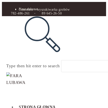
Nasz dekanat
Cmentarz – wyszukiwarka grobów
782-486-261
•
89 645-26-50
Type then hit enter to search
STRONA GŁOWNA