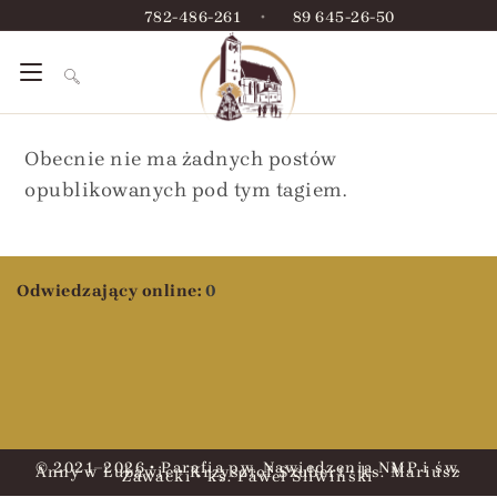
782-486-261
•
89 645-26-50
Obecnie nie ma żadnych postów
opublikowanych pod tym tagiem.
Odwiedzający online:
0
© 2021–2026 • Parafia pw. Nawiedzenia NMP i św.
Anny w Lubawie • Krzysztof Szubert • ks. Mariusz
Zawacki • ks. Paweł Śliwiński