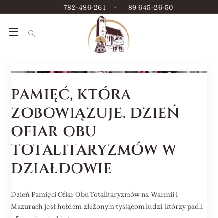
782-486-261
•
89 645-26-50
PAMIĘĆ, KTÓRA
ZOBOWIĄZUJE. DZIEŃ
OFIAR OBU
TOTALITARYZMÓW W
DZIAŁDOWIE
Dzień Pamięci Ofiar Obu Totalitaryzmów na Warmii i
Mazurach jest hołdem złożonym tysiącom ludzi, którzy padli