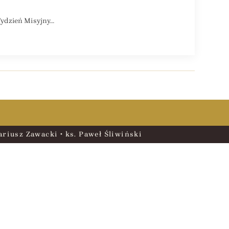
Tydzień Misyjny…
riusz Zawacki • ks. Paweł Śliwiński