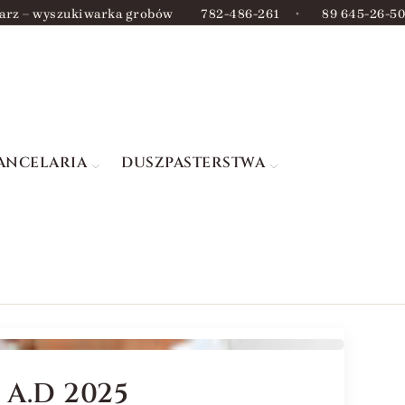
arz – wyszukiwarka grobów
782-486-261
•
89 645-26-50
ANCELARIA
DUSZPASTERSTWA
A.D 2025