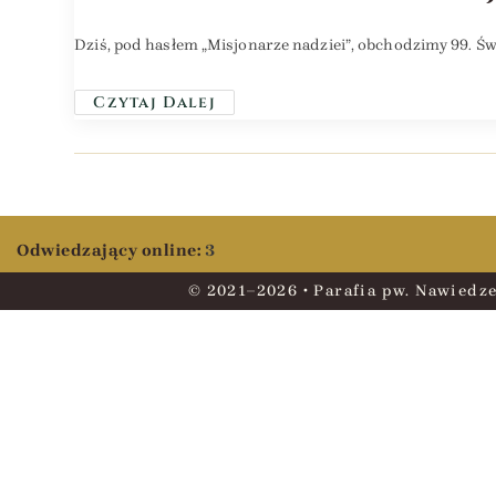
Dziś, pod hasłem „Misjonarze nadziei”, obchodzimy 99. Św
Czytaj Dalej
Odwiedzający online:
3
© 2021–2026 • Parafia pw. Nawiedze