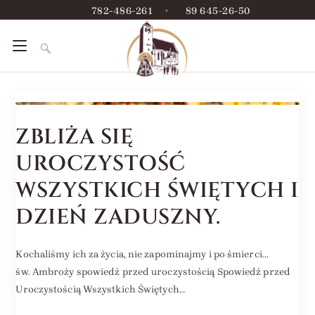
782-486-261
•
89 645-26-50
ZBLIŻA SIĘ
UROCZYSTOŚĆ
WSZYSTKICH ŚWIĘTYCH I
DZIEŃ ZADUSZNY.
Kochaliśmy ich za życia, nie zapominajmy i po śmierci...
św. Ambroży spowiedź przed uroczystością Spowiedź przed
Uroczystością Wszystkich Świętych…