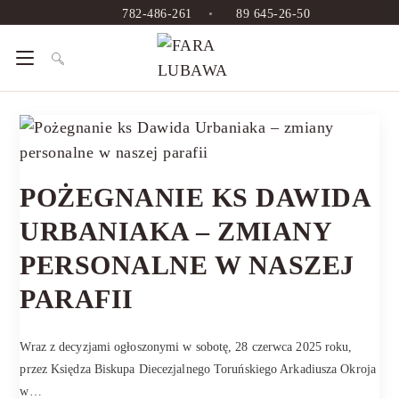
782-486-261
•
89 645-26-50
POŻEGNANIE KS DAWIDA
URBANIAKA – ZMIANY
PERSONALNE W NASZEJ
PARAFII
Wraz z decyzjami ogłoszonymi w sobotę, 28 czerwca 2025 roku,
przez Księdza Biskupa Diecezjalnego Toruńskiego Arkadiusza Okroja
w…