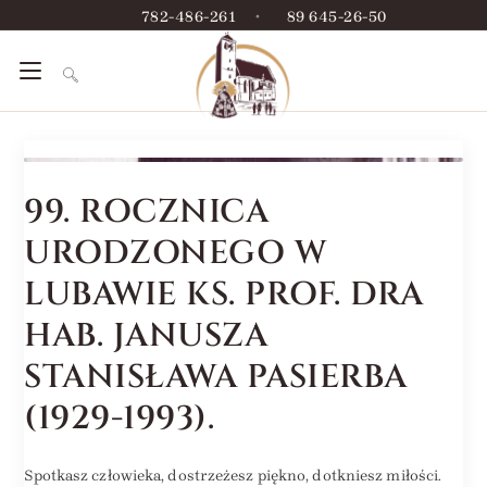
782-486-261
•
89 645-26-50
99. ROCZNICA
URODZONEGO W
LUBAWIE KS. PROF. DRA
HAB. JANUSZA
STANISŁAWA PASIERBA
(1929-1993).
Spotkasz człowieka, dostrzeżesz piękno, dotkniesz miłości.