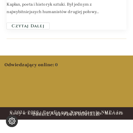
Kapłan, poeta i historyk sztuki. Był jednym z
najwybitniejszych humanistów drugiej połowy…
Czytaj Dalej
Odwiedzający online:
0
© 2021–2026 • Parafia pw. Nawiedzenia NMP i św.
Anny w Lubawie • Krzysztof Szubert • ks. Mariusz
Zawacki • ks. Paweł Śliwiński