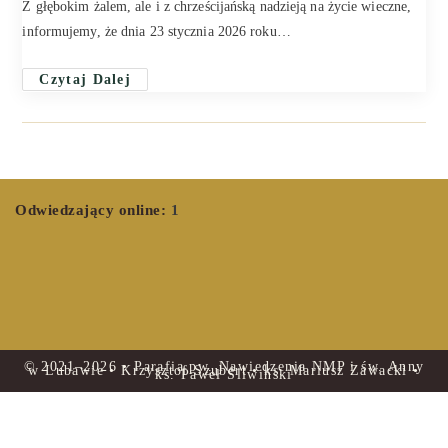
Z głębokim żalem, ale i z chrześcijańską nadzieją na życie wieczne,
informujemy, że dnia 23 stycznia 2026 roku…
Czytaj Dalej
Odwiedzający online:
1
© 2021–2026 • Parafia pw. Nawiedzenia NMP i św. Anny
w Lubawie • Krzysztof Szubert • ks. Mariusz Zawacki •
ks. Paweł Śliwiński