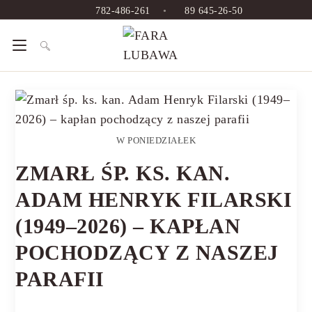
782-486-261
•
89 645-26-50
W PONIEDZIAŁEK
ZMARŁ ŚP. KS. KAN.
ADAM HENRYK FILARSKI
(1949–2026) – KAPŁAN
POCHODZĄCY Z NASZEJ
PARAFII