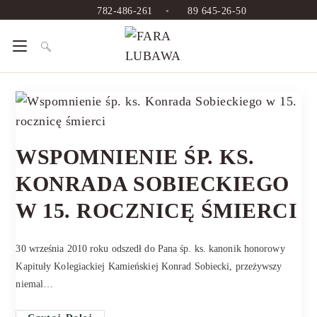
782-486-261
•
89 645-26-50
WSPOMNIENIE ŚP. KS.
KONRADA SOBIECKIEGO
W 15. ROCZNICĘ ŚMIERCI
30 września 2010 roku odszedł do Pana śp. ks. kanonik honorowy
Kapituły Kolegiackiej Kamieńskiej Konrad Sobiecki, przeżywszy
niemal…