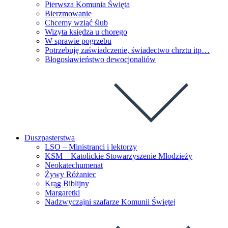
Pierwsza Komunia Święta
Bierzmowanie
Chcemy wziąć ślub
Wizyta księdza u chorego
W sprawie pogrzebu
Potrzebuję zaświadczenie, świadectwo chrztu itp…
Błogosławieństwo dewocjonaliów
Duszpasterstwa
LSO – Ministranci i lektorzy
KSM – Katolickie Stowarzyszenie Młodzieży
Neokatechumenat
Żywy Różaniec
Krąg Biblijny
Margaretki
Nadzwyczajni szafarze Komunii Świętej