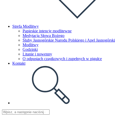
Strefa Modlitwy
Papieskie intencje modlitewne
Medytacja Słowa Bożego
Śluby Jasnogórskie Narodu Polskiego i Apel Jasnogórski
Modlitwy
Godzinki
Litanie i nowenny
O odpustach cząstkowych i zupełnych w pigułce
Kontakt
Toggle
website
search
Search
Press