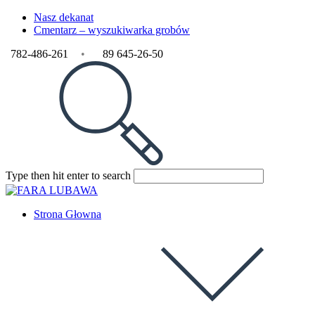
Skip
Nasz dekanat
to
Cmentarz – wyszukiwarka grobów
content
782-486-261
•
89 645-26-50
Search
Press
Type then hit enter to search
this
Escape
website
to
close
Strona Głowna
the
search
panel.