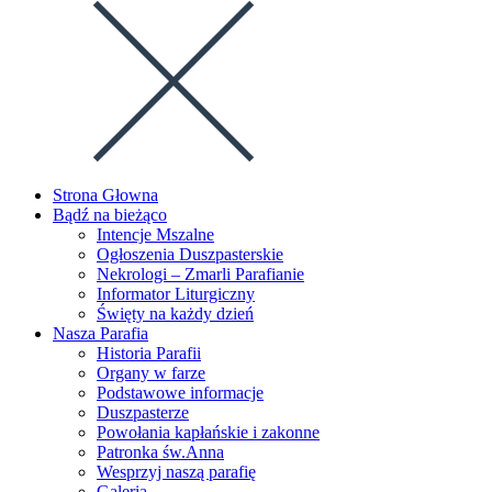
this
Escape
website
to
close
the
search
panel.
Strona Głowna
Bądź na bieżąco
Intencje Mszalne
Ogłoszenia Duszpasterskie
Nekrologi – Zmarli Parafianie
Informator Liturgiczny
Święty na każdy dzień
Nasza Parafia
Historia Parafii
Organy w farze
Podstawowe informacje
Duszpasterze
Powołania kapłańskie i zakonne
Patronka św.Anna
Wesprzyj naszą parafię
Galeria