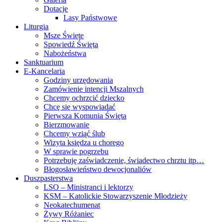
Dotacje
Lasy Państwowe
Liturgia
Msze Święte
Spowiedź Święta
Nabożeństwa
Sanktuarium
E-Kancelaria
Godziny urzędowania
Zamówienie intencji Mszalnych
Chcemy ochrzcić dziecko
Chcę się wyspowiadać
Pierwsza Komunia Święta
Bierzmowanie
Chcemy wziąć ślub
Wizyta księdza u chorego
W sprawie pogrzebu
Potrzebuję zaświadczenie, świadectwo chrztu itp…
Błogosławieństwo dewocjonaliów
Duszpasterstwa
LSO – Ministranci i lektorzy
KSM – Katolickie Stowarzyszenie Młodzieży
Neokatechumenat
Żywy Różaniec