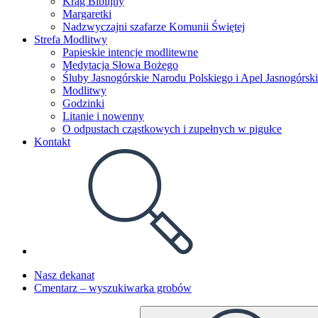
Krąg Biblijny
Margaretki
Nadzwyczajni szafarze Komunii Świętej
Strefa Modlitwy
Papieskie intencje modlitewne
Medytacja Słowa Bożego
Śluby Jasnogórskie Narodu Polskiego i Apel Jasnogórski
Modlitwy
Godzinki
Litanie i nowenny
O odpustach cząstkowych i zupełnych w pigułce
Kontakt
Toggle
website
search
Nasz dekanat
Cmentarz – wyszukiwarka grobów
Search