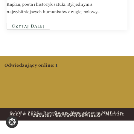
Kapłan, poeta i historyk sztuki. Był jednym z
najwybitniejszych humanistów drugiej połowy…
Czytaj Dalej
Odwiedzający online:
1
© 2021–2026 • Parafia pw. Nawiedzenia NMP i św.
Anny w Lubawie • Krzysztof Szubert • ks. Mariusz
Zawacki • ks. Paweł Śliwiński