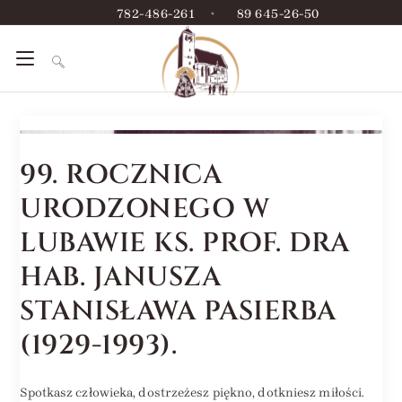
782-486-261
•
89 645-26-50
99. ROCZNICA
URODZONEGO W
LUBAWIE KS. PROF. DRA
HAB. JANUSZA
STANISŁAWA PASIERBA
(1929-1993).
Spotkasz człowieka, dostrzeżesz piękno, dotkniesz miłości.