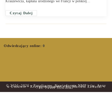
Krauzewicza, kapłana urodzonego we Francji w polskiej…
Czytaj Dalej
Odwiedzający online:
0
© 2021–2026 • Parafia pw. Nawiedzenia NMP i św. Anny
w Lubawie • Krzysztof Szubert • ks. Mariusz Zawacki •
ks. Paweł Śliwiński