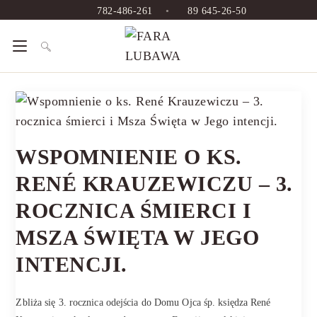
782-486-261
•
89 645-26-50
WSPOMNIENIE O KS.
RENÉ KRAUZEWICZU – 3.
ROCZNICA ŚMIERCI I
MSZA ŚWIĘTA W JEGO
INTENCJI.
Zbliża się 3. rocznica odejścia do Domu Ojca śp. księdza René