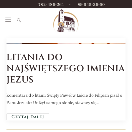
782-486-261
•
89 645-26-50
LITANIA DO
NAJŚWIĘTSZEGO IMIENIA
JEZUS
komentarz do litanii Święty Paweł w Liście do Filipian pisał o
Panu Jezusie: Uniżył samego siebie, stawszy się…
Czytaj Dalej