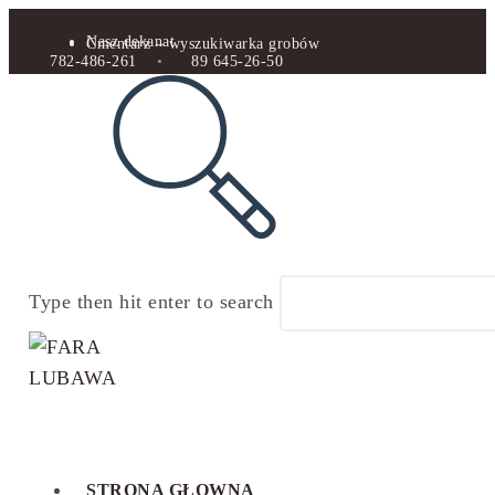
Nasz dekanat
Cmentarz – wyszukiwarka grobów
782-486-261
•
89 645-26-50
Type then hit enter to search
STRONA GŁOWNA