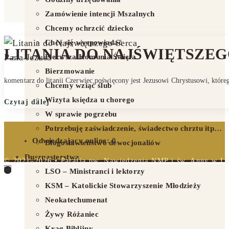
Zamówienie intencji Mszalnych
Chcemy ochrzcić dziecko
Chcę się wyspowiadać
LITANIA DO NAJŚWIĘTSZEG
Pierwsza Komunia Święta
Bierzmowanie
komentarz do litanii Czerwiec poświęcony jest Jezusowi Chrystusowi, któ
Chcemy wziąć ślub
Wizyta księdza u chorego
Czytaj dalej
W sprawie pogrzebu
Potrzebuję zaświadczenie, świadectwo chrztu itp…
Odwiedzający online:
0
Błogosławieństwo dewocjonaliów
Duszpasterstwa
© 2021–2026 • Parafia pw. Nawiedzenia NMP i św. Anny w Lub
LSO – Ministranci i lektorzy
KSM – Katolickie Stowarzyszenie Młodzieży
Neokatechumenat
Żywy Różaniec
Krąg Biblijny