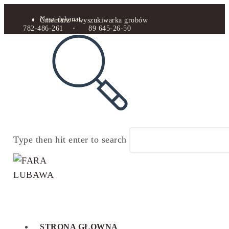
Nasz dekanat
Cmentarz – wyszukiwarka grobów
782-486-261
•
89 645-26-50
Type then hit enter to search
STRONA GŁOWNA