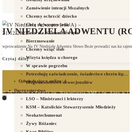
Zamówienie intencji Mszalnych
Chcemy ochrzcić dziecko
Chcę się wyspowiadać
IV NIEDZIELA ADWENTU (ROK 
Pierwsza Komunia Święta
Bierzmowanie
wprowadzenie Na IV Niedzielę Adwentu Słowo Boże prowadzi nas ku tajemn
Chcemy wziąć ślub
Wizyta księdza u chorego
Czytaj dalej
W sprawie pogrzebu
Potrzebuję zaświadczenie, świadectwo chrztu itp…
Odwiedzający online:
1
Błogosławieństwo dewocjonaliów
Duszpasterstwa
© 2021–2026 • Parafia pw. Nawiedzenia NMP i św. Anny w Lub
LSO – Ministranci i lektorzy
KSM – Katolickie Stowarzyszenie Młodzieży
Neokatechumenat
Żywy Różaniec
Krąg Biblijny