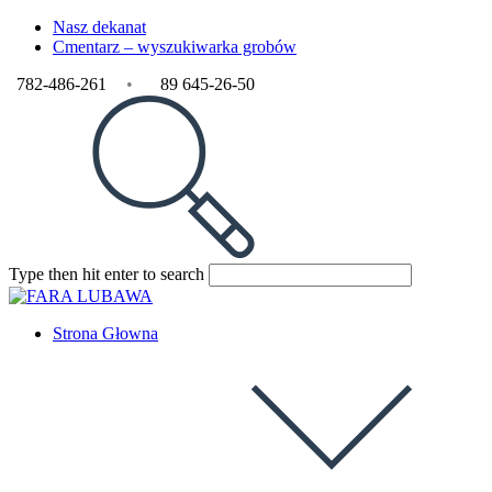
Skip
Nasz dekanat
to
Cmentarz – wyszukiwarka grobów
content
782-486-261
•
89 645-26-50
Search
Press
Type then hit enter to search
this
Escape
website
to
close
Strona Głowna
the
search
panel.