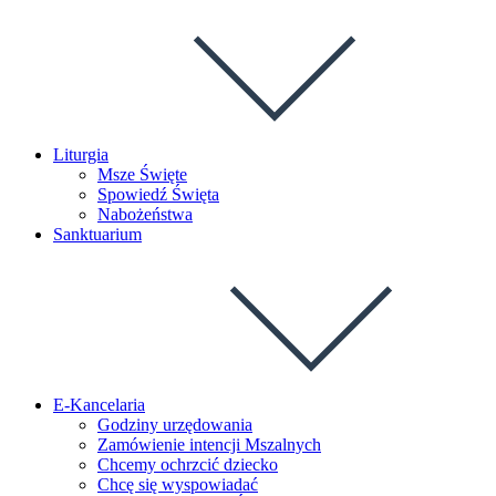
Liturgia
Msze Święte
Spowiedź Święta
Nabożeństwa
Sanktuarium
E-Kancelaria
Godziny urzędowania
Zamówienie intencji Mszalnych
Chcemy ochrzcić dziecko
Chcę się wyspowiadać