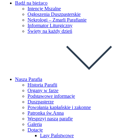
Bądź na bieżąco
Intencje Mszalne
Ogłoszenia Duszpasterskie
Nekrologi – Zmarli Parafianie
Informator Liturgiczny
Święty na każdy dzień
Nasza Parafia
Historia Parafii
Organy w farze
Podstawowe informacje
Duszpasterze
Powołania kapłańskie i zakonne
Patronka św.Anna
Wesprzyj naszą parafię
Galeria
Dotacje
Lasy Państwowe