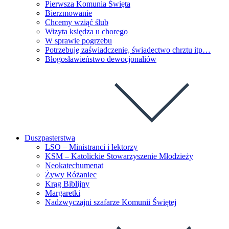
Pierwsza Komunia Święta
Bierzmowanie
Chcemy wziąć ślub
Wizyta księdza u chorego
W sprawie pogrzebu
Potrzebuję zaświadczenie, świadectwo chrztu itp…
Błogosławieństwo dewocjonaliów
Duszpasterstwa
LSO – Ministranci i lektorzy
KSM – Katolickie Stowarzyszenie Młodzieży
Neokatechumenat
Żywy Różaniec
Krąg Biblijny
Margaretki
Nadzwyczajni szafarze Komunii Świętej