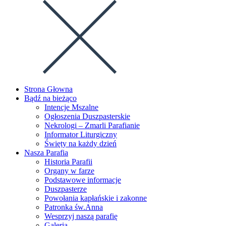
this
Escape
website
to
close
the
search
panel.
Strona Głowna
Bądź na bieżąco
Intencje Mszalne
Ogłoszenia Duszpasterskie
Nekrologi – Zmarli Parafianie
Informator Liturgiczny
Święty na każdy dzień
Nasza Parafia
Historia Parafii
Organy w farze
Podstawowe informacje
Duszpasterze
Powołania kapłańskie i zakonne
Patronka św.Anna
Wesprzyj naszą parafię
Galeria