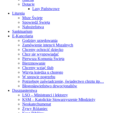
Dotacje
Lasy Państwowe
Liturgia
Msze Święte
Spowiedź Święta
Nabożeństwa
Sanktuarium
E-Kancelaria
Godziny urzędowania
Zamówienie intencji Mszalnych
Chcemy ochrzcić dziecko
Chcę się wyspowiadać
Pierwsza Komunia Święta
Bierzmowanie
Chcemy wziąć ślub
Wizyta księdza u chorego
W sprawie pogrzebu
Potrzebuję zaświadczenie, świadectwo chrztu itp…
Błogosławieństwo dewocjonaliów
Duszpasterstwa
LSO – Ministranci i lektorzy
KSM – Katolickie Stowarzyszenie Młodzieży
Neokatechumenat
Żywy Różaniec