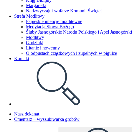
Krąg Biblijny
Margaretki
Nadzwyczajni szafarze Komunii Świętej
Strefa Modlitwy
Papieskie intencje modlitewne
Medytacja Słowa Bożego
Śluby Jasnogórskie Narodu Polskiego i Apel Jasnogórski
Modlitwy
Godzinki
Litanie i nowenny
O odpustach cząstkowych i zupełnych w pigułce
Kontakt
Toggle
website
search
Nasz dekanat
Cmentarz – wyszukiwarka grobów
Search