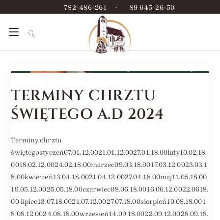
782-486-261
•
89 645-26-50
TERMINY CHRZTU
ŚWIĘTEGO A.D 2024
Terminy chrztu
świętegostyczeń07.01.12.0021.01.12.0027.01.18.00luty10.02.18.
0018.02.12.0024.02.18.00marzec09.03.18.0017.03.12.0023.03.1
8.00kwiecień13.04.18.0021.04.12.0027.04.18.00maj11.05.18.00
19.05.12.0025.05.18.00czerwiec08.06.18.0016.06.12.0022.0618.
00 lipiec13.07.18.0021.07.12.0027.07.18.00sierpień10.08.18.001
8.08.12.0024.08.18.00wrzesień14.09.18.0022.09.12.0028.09.18.