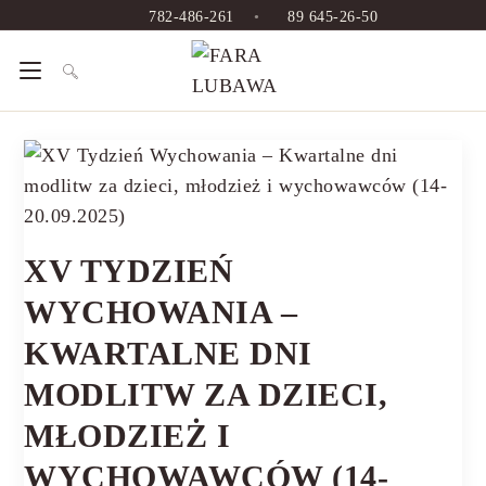
782-486-261
•
89 645-26-50
XV TYDZIEŃ
WYCHOWANIA –
KWARTALNE DNI
MODLITW ZA DZIECI,
MŁODZIEŻ I
WYCHOWAWCÓW (14-