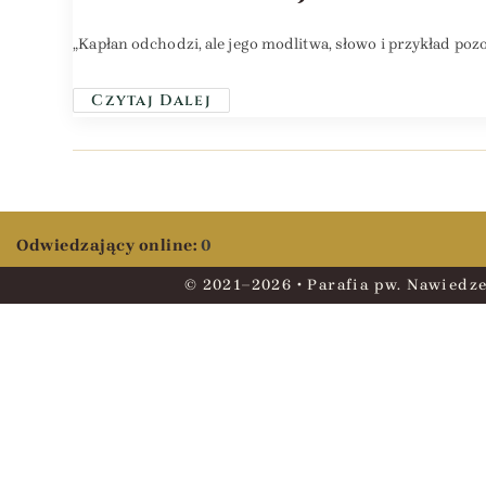
„Kapłan odchodzi, ale jego modlitwa, słowo i przykład pozo
Czytaj Dalej
Odwiedzający online:
0
© 2021–2026 • Parafia pw. Nawiedze