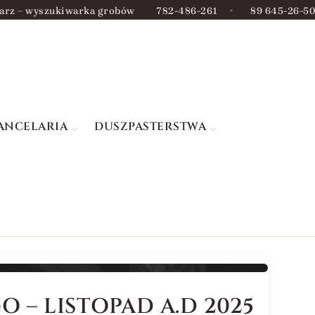
arz – wyszukiwarka grobów
782-486-261
•
89 645-26-50
ANCELARIA
DUSZPASTERSTWA
– LISTOPAD A.D 2025