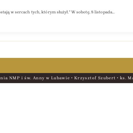
stają w sercach tych, którym służył.” W sobotę, 8 listopada…
nia NMP i św. Anny w Lubawie • Krzysztof Szubert • ks. Ma