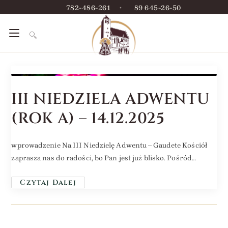
782-486-261
•
89 645-26-50
III NIEDZIELA ADWENTU
(ROK A) – 14.12.2025
wprowadzenie Na III Niedzielę Adwentu – Gaudete Kościół
zaprasza nas do radości, bo Pan jest już blisko. Pośród…
Czytaj Dalej