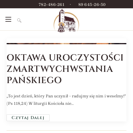
782-486-261
•
89 645-26-50
OKTAWA UROCZYSTOŚCI
ZMARTWYCHWSTANIA
PAŃSKIEGO
„To jest dzień, który Pan uczynił – radujmy się nim i weselmy!”
(Ps 118,24) W liturgii Kościoła nie…
Czytaj Dalej