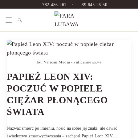
782-486-261
•
89 645-26-50
fot. Vatican Media - vaticannews.va
PAPIEŻ LEON XIV:
POCZUĆ W POPIELE
CIĘŻAR PŁONĄCEGO
ŚWIATA
Nazwać śmierć po imieniu, nosić na sobie jej znaki, ale dawać
świadectwo zmartwychwstania – zachęcał Papież Leon XIV…