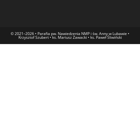
© 2021–2026 • Parafia pw. Nawiedzenia NMP i św. Anny w Lubawie •
Krzysztof Szubert • ks. Mariusz Zawacki • ks. Paweł Śliwiński