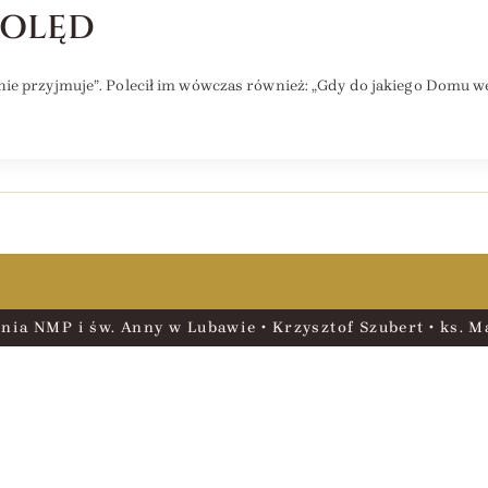
KOLĘD
ie przyjmuje”. Polecił im wówczas również: „Gdy do jakiego Domu we
nia NMP i św. Anny w Lubawie • Krzysztof Szubert • ks. Ma