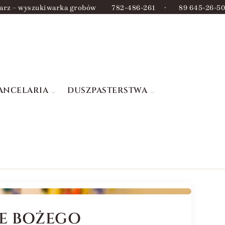
arz – wyszukiwarka grobów
782-486-261
•
89 645-26-50
ANCELARIA
DUSZPASTERSTWA
IE BOŻEGO