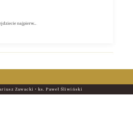
jdziecie najpierw…
riusz Zawacki • ks. Paweł Śliwiński