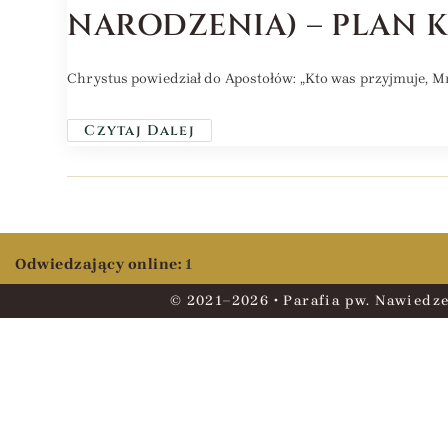
NARODZENIA) – PLAN 
Chrystus powiedział do Apostołów: „Kto was przyjmuje, Mn
Czytaj Dalej
Odwiedzający online:
1
© 2021–2026 • Parafia pw. Nawiedze