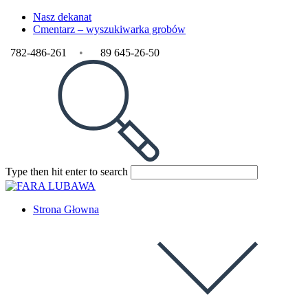
Nasz dekanat
Cmentarz – wyszukiwarka grobów
782-486-261
•
89 645-26-50
Type then hit enter to search
Strona Głowna