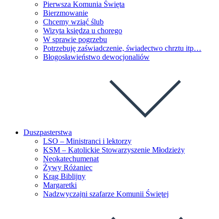
Pierwsza Komunia Święta
Bierzmowanie
Chcemy wziąć ślub
Wizyta księdza u chorego
W sprawie pogrzebu
Potrzebuję zaświadczenie, świadectwo chrztu itp…
Błogosławieństwo dewocjonaliów
Duszpasterstwa
LSO – Ministranci i lektorzy
KSM – Katolickie Stowarzyszenie Młodzieży
Neokatechumenat
Żywy Różaniec
Krąg Biblijny
Margaretki
Nadzwyczajni szafarze Komunii Świętej