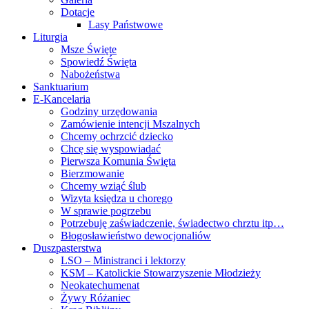
Dotacje
Lasy Państwowe
Liturgia
Msze Święte
Spowiedź Święta
Nabożeństwa
Sanktuarium
E-Kancelaria
Godziny urzędowania
Zamówienie intencji Mszalnych
Chcemy ochrzcić dziecko
Chcę się wyspowiadać
Pierwsza Komunia Święta
Bierzmowanie
Chcemy wziąć ślub
Wizyta księdza u chorego
W sprawie pogrzebu
Potrzebuję zaświadczenie, świadectwo chrztu itp…
Błogosławieństwo dewocjonaliów
Duszpasterstwa
LSO – Ministranci i lektorzy
KSM – Katolickie Stowarzyszenie Młodzieży
Neokatechumenat
Żywy Różaniec