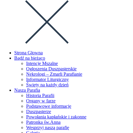
Strona Głowna
Bądź na bieżąco
Intencje Mszalne
Ogłoszenia Duszpasterskie
Nekrologi – Zmarli Parafianie
Informator Liturgiczny
Święty na każdy dzień
Nasza Parafia
Historia Parafii
Organy w farze
Podstawowe informacje
Duszpasterze
Powołania kapłańskie i zakonne
Patronka św.Anna
Wesprzyj naszą parafię
Galeria