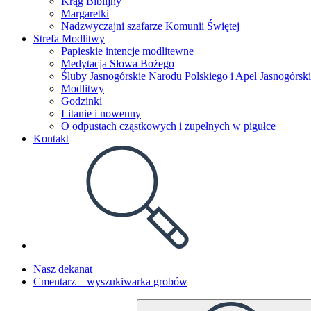
Krąg Biblijny
Margaretki
Nadzwyczajni szafarze Komunii Świętej
Strefa Modlitwy
Papieskie intencje modlitewne
Medytacja Słowa Bożego
Śluby Jasnogórskie Narodu Polskiego i Apel Jasnogórski
Modlitwy
Godzinki
Litanie i nowenny
O odpustach cząstkowych i zupełnych w pigułce
Kontakt
Nasz dekanat
Cmentarz – wyszukiwarka grobów