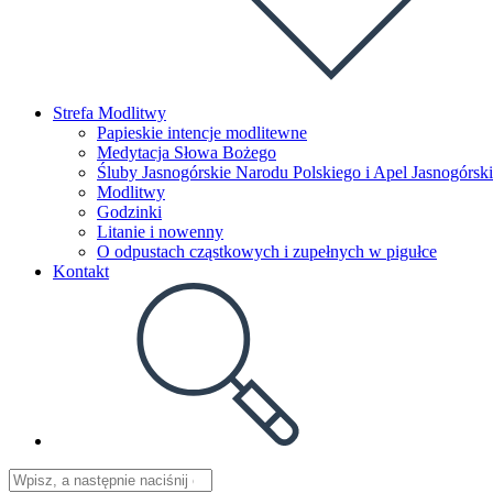
Strefa Modlitwy
Papieskie intencje modlitewne
Medytacja Słowa Bożego
Śluby Jasnogórskie Narodu Polskiego i Apel Jasnogórski
Modlitwy
Godzinki
Litanie i nowenny
O odpustach cząstkowych i zupełnych w pigułce
Kontakt