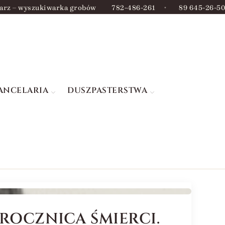
arz – wyszukiwarka grobów
782-486-261
•
89 645-26-50
ANCELARIA
DUSZPASTERSTWA
 ROCZNICA ŚMIERCI.