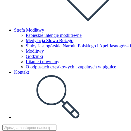
Strefa Modlitwy
Papieskie intencje modlitewne
Medytacja Słowa Bożego
Śluby Jasnogórskie Narodu Polskiego i Apel Jasnogórski
Modlitwy
Godzinki
Litanie i nowenny
O odpustach cząstkowych i zupełnych w pigułce
Kontakt