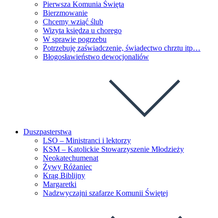
Pierwsza Komunia Święta
Bierzmowanie
Chcemy wziąć ślub
Wizyta księdza u chorego
W sprawie pogrzebu
Potrzebuję zaświadczenie, świadectwo chrztu itp…
Błogosławieństwo dewocjonaliów
Duszpasterstwa
LSO – Ministranci i lektorzy
KSM – Katolickie Stowarzyszenie Młodzieży
Neokatechumenat
Żywy Różaniec
Krąg Biblijny
Margaretki
Nadzwyczajni szafarze Komunii Świętej