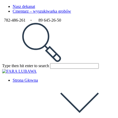
Nasz dekanat
Cmentarz – wyszukiwarka grobów
782-486-261
•
89 645-26-50
Type then hit enter to search
Strona Głowna