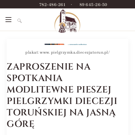
782-486-261
•
89 645-26-50
plakat: www. pielgrzymka.diecezjatorun.pl/
ZAPROSZENIE NA
SPOTKANIA
MODLITEWNE PIESZEJ
PIELGRZYMKI DIECEZJI
TORUŃSKIEJ NA JASNĄ
GÓRĘ