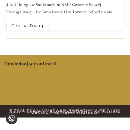
Już 21 lutego w Sanktuarium NMP Gwiazdy Nowej
Ewangelizacji i św. Jana Pawła II w Toruniu odbędzie się…
Czytaj Dalej
Odwiedzający online:
0
© 2021–2026 • Parafia pw. Nawiedzenia NMP i św.
Anny w Lubawie • Krzysztof Szubert • ks. Mariusz
Zawacki • ks. Paweł Śliwiński