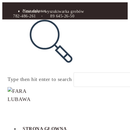
Nasz dekanat
Cmentarz – wyszukiwarka grobów
782-486-261
•
89 645-26-50
Type then hit enter to search
STRONA GŁOWNA