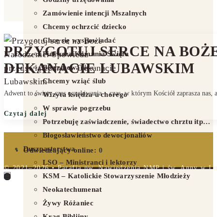
Zamówienie intencji Mszalnych
Chcemy ochrzcić dziecko
Chcę się wyspowiadać
PRZYGOTUJ SERCE NA BOŻ
Pierwsza Komunia Święta
DEKANACIE LUBAWSKIM
Bierzmowanie
Chcemy wziąć ślub
Adwent to święty czas oczekiwania – czas, w którym Kościół zaprasza nas,
Wizyta księdza u chorego
W sprawie pogrzebu
Czytaj dalej
Potrzebuję zaświadczenie, świadectwo chrztu itp…
Błogosławieństwo dewocjonaliów
Duszpasterstwa
Odwiedzający online:
0
LSO – Ministranci i lektorzy
© 2021–2026 • Parafia pw. Nawiedzenia NMP i św. Anny w Lub
KSM – Katolickie Stowarzyszenie Młodzieży
Neokatechumenat
Żywy Różaniec
Krąg Biblijny